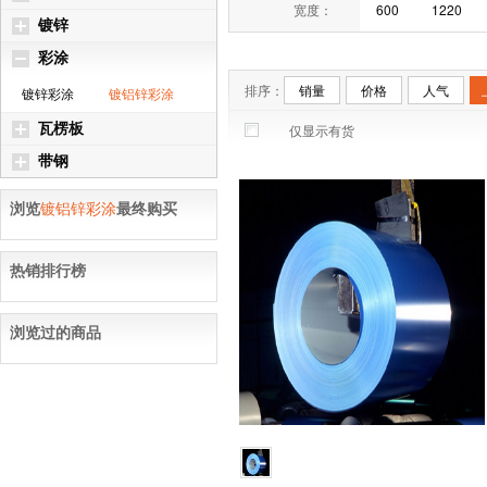
宽度：
600
1220
镀锌
彩涂
排序：
销量
价格
人气
镀锌彩涂
镀铝锌彩涂
瓦楞板
仅显示有货
带钢
浏览
镀铝锌彩涂
最终购买
热销排行榜
浏览过的商品