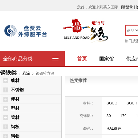
您好，欢迎来到英东国际
[请登录 ]
热门搜
全部商品分类
首页
国家馆
供应
钢铁类
>
彩涂
>
镀铝锌彩涂
线材
热卖推荐
不锈钢
棒材
材料：
SGCC
SGCH
型材
克锌层：
30
170
1
管材
50
60
70
钢板
颜色：
RAL颜色
钢卷