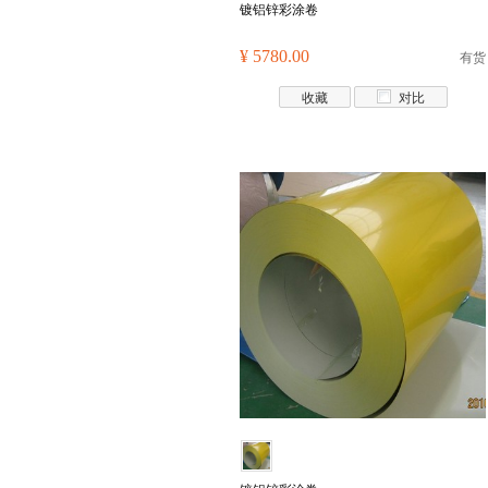
镀铝锌彩涂卷
¥ 5780.00
有货
收藏
对比