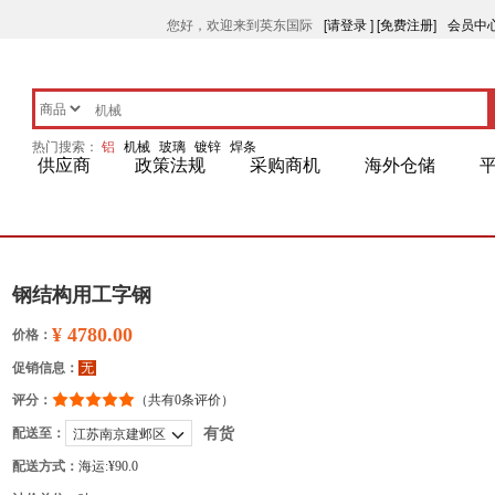
您好，欢迎来到英东国际
[请登录 ]
[免费注册]
会员中
热门搜索：
铝
机械
玻璃
镀锌
焊条
供应商
政策法规
采购商机
海外仓储
钢结构用工字钢
¥ 4780.00
价格：
促销信息：
无
评分：
（共有0条评价）
配送至：
有货
江苏南京建邺区
配送方式：
海运:¥90.0