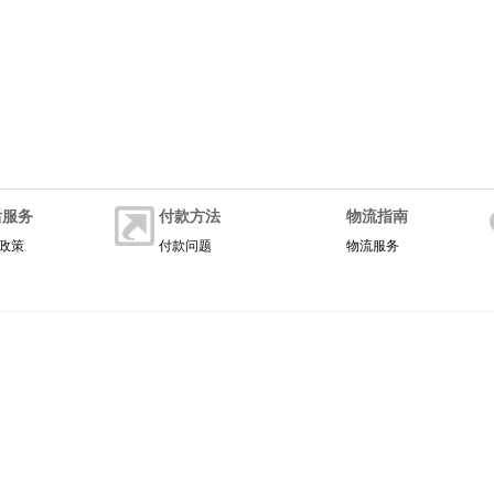
后服务
付款方法
物流指南
政策
付款问题
物流服务
关于我们
|
联系我们
|
商家入驻
|
日常管理制度
|
坚决打赢禁毒人民战争
有 | ICP证:
冀ICP备15016859号-1
| 增值电信业务经营许可证:冀B2-20200012
|