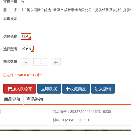
计价单位：
吨
服 务：
由“ 英东国际 ”
优选 “天津市诚智泰钢有限公司 ” 提供销售及发货并提
温馨提示：
12米
选择长度：
40＃A
选择型号：
购买数量：
已选择：
“40＃A”
“12米”
加入购物车
立即购买
收藏商品
进入店铺
商品评价
商品咨询
钢
商品编号：20227294404162316230
材料：Q235B｜Q355B