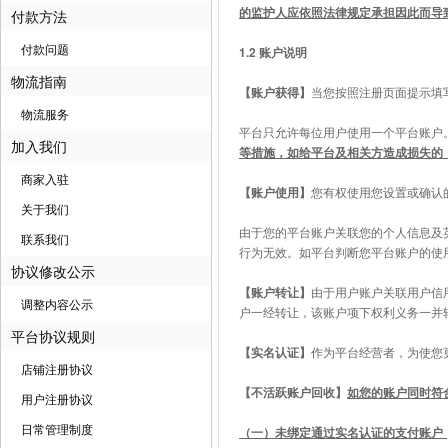
的监护人应依照法律规定承担因此而导
付款方法
付款问题
1.2
账户说明
物流指南
【账户获得】
当您按照注册页面提示填
物流服务
平台只允许每位用户使用一个平台账户
加入我们
等措施，如给平台及相关方造成损失的
商家入驻
【账户使用】
您有权使用您设置或确认
关于我们
由于您的平台账户关联您的个人信息及
联系我们
行为无效。如平台判断您平台账户的使
协议修改公示
【账户转让】
由于用户账户关联用户信
调整内容公示
户一经转让，该账户项下权利义务一并
平台协议规则
【实名认证】
作为平台经营者，为使您
店铺注册协议
【不活跃账户回收】
如您的账户同时符
用户注册协议
日常管理制度
（一）未绑定通过实名认证的支付账户