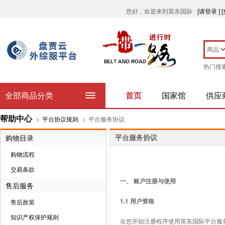
您好，欢迎来到英东国际
[请登录 ]
热门搜
全部商品分类
首页
国家馆
供应
帮助中心
>
平台协议规则
>
平台服务协议
平台服务协议
购物目录
购物流程
交易条款
一、
账户注册与使用
售后服务
1.1
用户资格
售后政策
知识产权保护规则
在您开始注册程序使用
英东国际
平台服